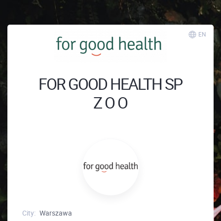
EN
FOR GOOD HEALTH SP
Z O O
City:
Warszawa